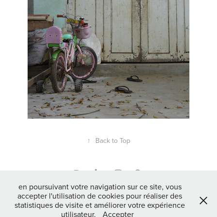
↑
Back to Top
en poursuivant votre navigation sur ce site, vous
accepter l'utilisation de cookies pour réaliser des
Pomjaak : : : Studio de Création - Paris : + 33 6 10 12 93 81 -
statistiques de visite et améliorer votre expérience
Bruxelles : + 32 2 351 18 16 : : :
utilisateur.
Accepter